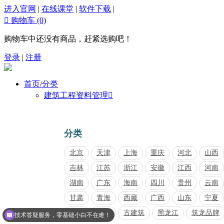
进入官网
|
在线课堂
|
软件下载
|

购物车
(0)
购物车中还没有商品，赶紧选购吧！
登录
|
注册
首页/分类
建筑工程资料管理

分类
北京
天津
上海
重庆
河北
山西
吉林
江苏
浙江
安徽
江西
河南
湖南
广东
海南
四川
贵州
云南
甘肃
青海
西藏
广西
山东
宁夏
技术答疑服务，零基础小白不在难！
内蒙
福建
古建筑
黑龙江
筑龙品牌
点击我可以了解购买详情