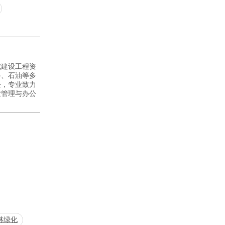
成建设工程资
路、石油等多
任，专业致力
业管理与办公
林绿化