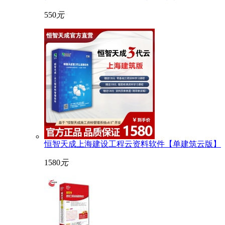
550
元
恒智天成上海建设工程云资料软件【单建筑云版】
1580
元