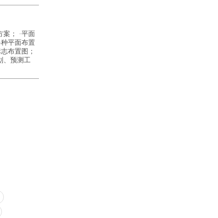
案； ·平面
各种平面布置
标志布置图；
划、预测工