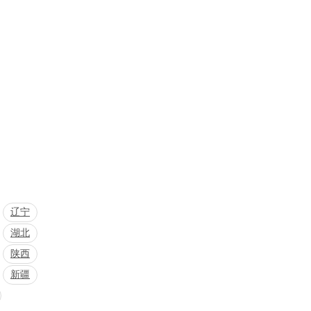
辽宁
湖北
陕西
新疆