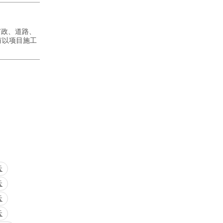
市政、道路、
有以项目施工
云
云
云
云