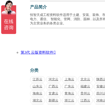
产品简介
恒智天成工程资料软件适用于土建、安装、装饰、
电力、通信、 智能化、管网、消防、园林...以及所
为主营业务的各类企业。
第3代 云版资料软件

分类
江苏云
河北云
上海云
北京云
陕西
山东云
广西云
广东云
福建云
安徽
海南云
甘肃云
青海云
贵州云
四川
湖北云
新疆云
浙江云
江西云
河南