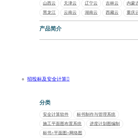
山西云
天津云
辽宁云
吉林云
内蒙
黑龙江
云南云
湖南云
西藏云
重庆
产品简介
招投标及安全计算

分类
安全计算软件
标书制作与管理系统
施工平面图布置系统
进度计划图编制
标书+平面图+网络图