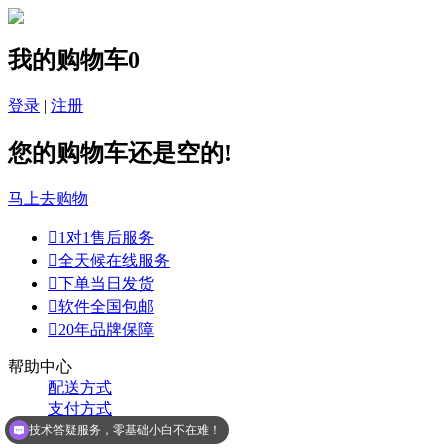
我的购物车
0
登录
|
注册
您的购物车还是空的!
马上去购物

1对1售后服务

全天候在线服务

下单当日发货

软件全国包邮

20年品牌保障
帮助中心
配送方式
支付方式
购物指南
技术答疑服务，零基础小白不在难！