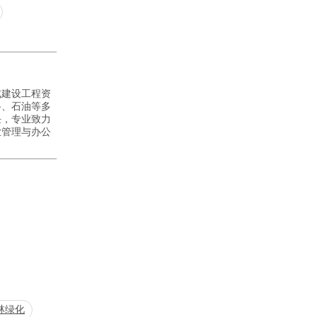
成建设工程资
路、石油等多
任，专业致力
业管理与办公
林绿化