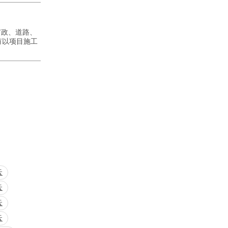
市政、道路、
有以项目施工
云
云
云
云