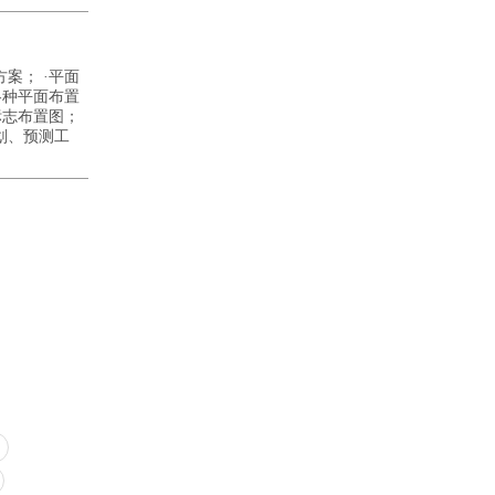
案； ·平面
各种平面布置
标志布置图；
划、预测工