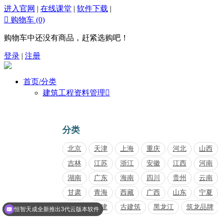
进入官网
|
在线课堂
|
软件下载
|

购物车
(0)
购物车中还没有商品，赶紧选购吧！
登录
|
注册
首页/分类
建筑工程资料管理

分类
北京
天津
上海
重庆
河北
山西
吉林
江苏
浙江
安徽
江西
河南
湖南
广东
海南
四川
贵州
云南
恒智天成全新推出3代云版本软件
甘肃
青海
西藏
广西
山东
宁夏
内蒙
福建
古建筑
黑龙江
筑龙品牌
订购3代云，免费送价值380元的课程