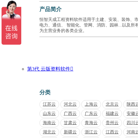
产品简介
恒智天成工程资料软件适用于土建、安装、装饰、
电力、通信、 智能化、管网、消防、园林...以及所
为主营业务的各类企业。
第3代 云版资料软件

分类
江苏云
河北云
上海云
北京云
陕西
山东云
广西云
广东云
福建云
安徽
海南云
甘肃云
青海云
贵州云
四川
湖北云
新疆云
浙江云
江西云
河南