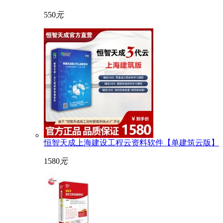
550
元
恒智天成上海建设工程云资料软件【单建筑云版】
1580
元