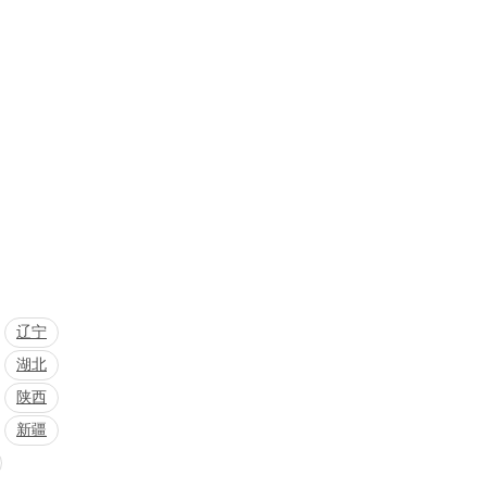
辽宁
湖北
陕西
新疆