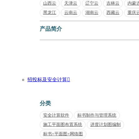
山西云
天津云
辽宁云
吉林云
内蒙
黑龙江
云南云
湖南云
西藏云
重庆
产品简介
招投标及安全计算

分类
安全计算软件
标书制作与管理系统
施工平面图布置系统
进度计划图编制
标书+平面图+网络图