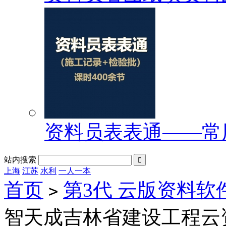
资料员表表通——常
站内搜索

上海
江苏
水利
一人一本
首页
第3代 云版资料软
>
智天成吉林省建设工程云