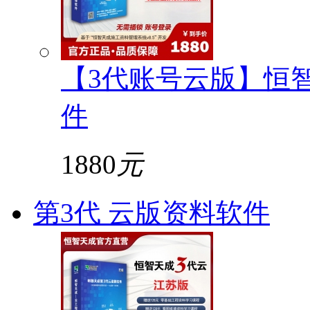
【3代账号云版】恒
件
1880
元
第3代 云版资料软件