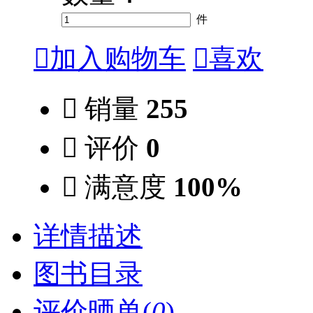
件

加入购物车

喜欢

销量
255

评价
0

满意度
100%
详情描述
图书目录
评价晒单(
0
)