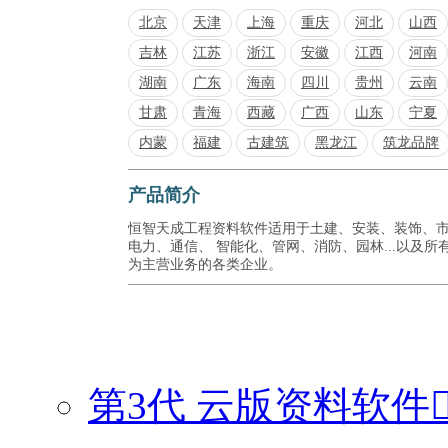
北京
天津
上海
重庆
河北
山西
吉林
江苏
浙江
安徽
江西
河南
湖南
广东
海南
四川
贵州
云南
甘肃
青海
西藏
广西
山东
宁夏
内蒙
福建
古建筑
黑龙江
筑龙品牌
产品简介
恒智天成工程资料软件适用于土建、安装、装饰、
电力、通信、 智能化、管网、消防、园林...以及所
为主营业务的各类企业。
第3代 云版资料软件