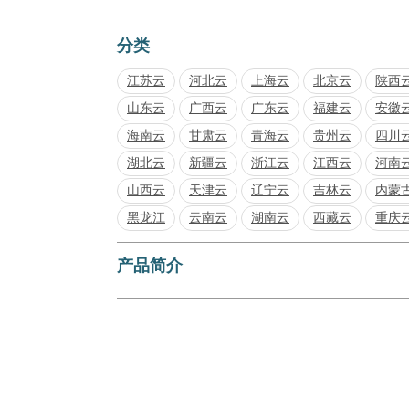
分类
江苏云
河北云
上海云
北京云
陕西
山东云
广西云
广东云
福建云
安徽
海南云
甘肃云
青海云
贵州云
四川
湖北云
新疆云
浙江云
江西云
河南
山西云
天津云
辽宁云
吉林云
内蒙
黑龙江
云南云
湖南云
西藏云
重庆
产品简介