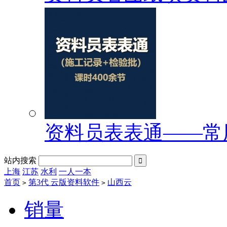
资料员表表通——常
站内搜索

上海
江苏
水利
一人一本
首页
第3代 云版资料软件
山西云
>
>
销量