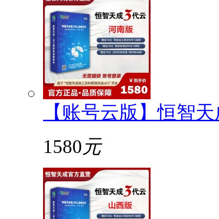
【账号云版】恒智天
1580
元