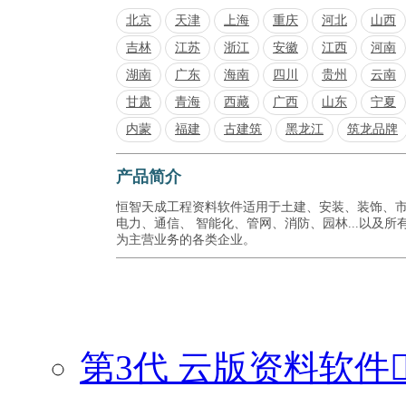
北京
天津
上海
重庆
河北
山西
吉林
江苏
浙江
安徽
江西
河南
湖南
广东
海南
四川
贵州
云南
甘肃
青海
西藏
广西
山东
宁夏
内蒙
福建
古建筑
黑龙江
筑龙品牌
产品简介
恒智天成工程资料软件适用于土建、安装、装饰、
电力、通信、 智能化、管网、消防、园林...以及所
为主营业务的各类企业。
第3代 云版资料软件