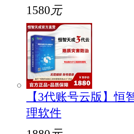
1580
元
【3代账号云版】恒
理软件
1880
元