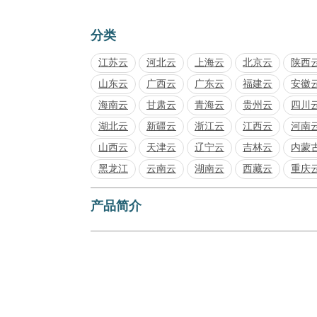
分类
江苏云
河北云
上海云
北京云
陕西
山东云
广西云
广东云
福建云
安徽
海南云
甘肃云
青海云
贵州云
四川
湖北云
新疆云
浙江云
江西云
河南
山西云
天津云
辽宁云
吉林云
内蒙
黑龙江
云南云
湖南云
西藏云
重庆
产品简介