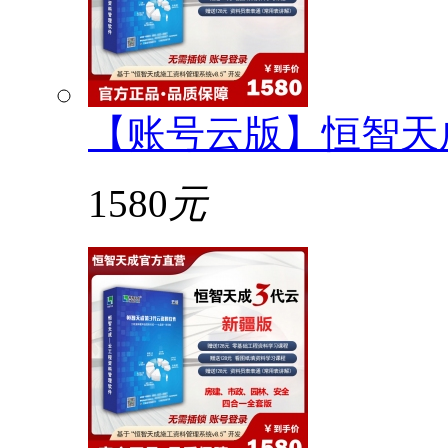
【账号云版】恒智天
1580
元