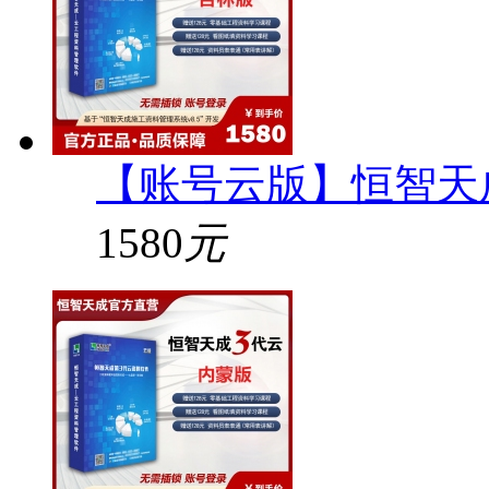
【账号云版】恒智天
1580
元