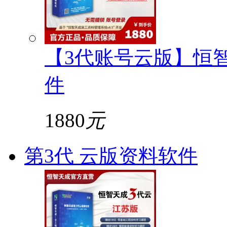
【3代账号云版】恒
件
1880
元
第3代 云版资料软件