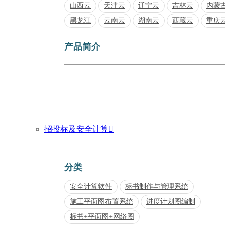
山西云
天津云
辽宁云
吉林云
内蒙
黑龙江
云南云
湖南云
西藏云
重庆
产品简介
招投标及安全计算

分类
安全计算软件
标书制作与管理系统
施工平面图布置系统
进度计划图编制
标书+平面图+网络图