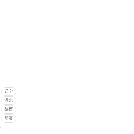
辽宁
湖北
陕西
新疆