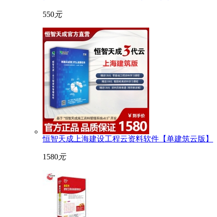
550
元
恒智天成上海建设工程云资料软件【单建筑云版】
1580
元