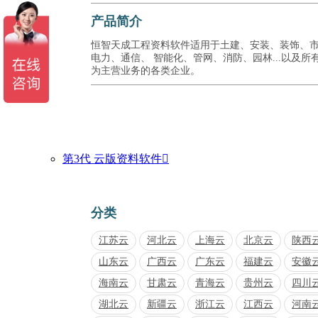
产品简介
恒智天成工程资料软件适用于土建、安装、装饰、
电力、通信、 智能化、管网、消防、园林...以及所
为主营业务的各类企业。
第3代 云版资料软件

分类
江苏云
河北云
上海云
北京云
陕西
山东云
广西云
广东云
福建云
安徽
海南云
甘肃云
青海云
贵州云
四川
湖北云
新疆云
浙江云
江西云
河南