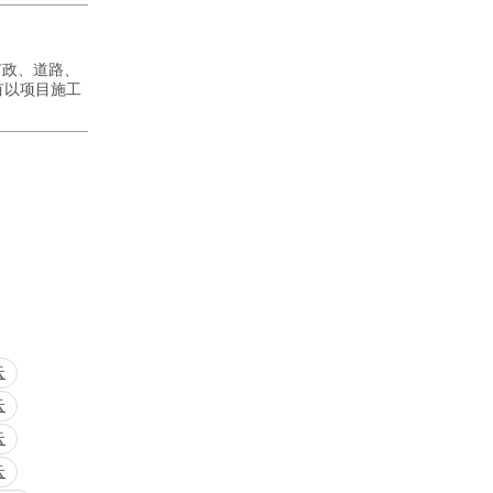
市政、道路、
有以项目施工
云
云
云
云