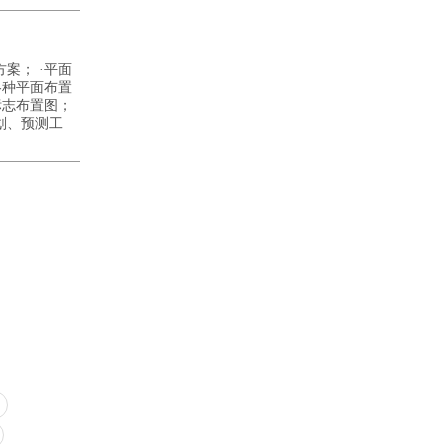
案； ·平面
各种平面布置
标志布置图；
划、预测工