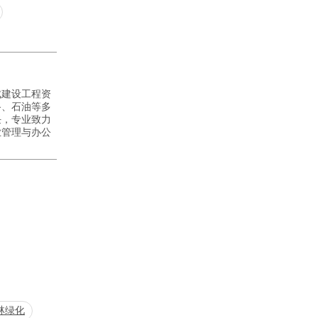
成建设工程资
路、石油等多
任，专业致力
业管理与办公
林绿化