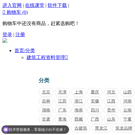
进入官网
|
在线课堂
|
软件下载
|

购物车
(0)
购物车中还没有商品，赶紧选购吧！
登录
|
注册
首页/分类
建筑工程资料管理

分类
北京
天津
上海
重庆
河北
山西
吉林
江苏
浙江
安徽
江西
河南
湖南
广东
海南
四川
贵州
云南
甘肃
青海
西藏
广西
山东
宁夏
内蒙
福建
古建筑
黑龙江
筑龙品牌
技术答疑服务，零基础小白不在难！