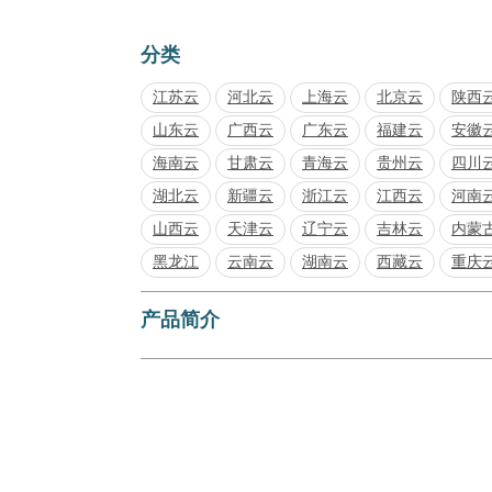
分类
江苏云
河北云
上海云
北京云
陕西
山东云
广西云
广东云
福建云
安徽
海南云
甘肃云
青海云
贵州云
四川
湖北云
新疆云
浙江云
江西云
河南
山西云
天津云
辽宁云
吉林云
内蒙
黑龙江
云南云
湖南云
西藏云
重庆
产品简介