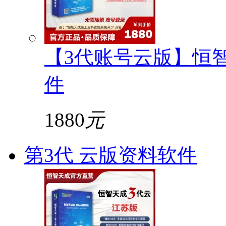
【3代账号云版】恒
件
1880
元
第3代 云版资料软件