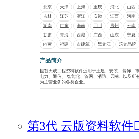
北京
天津
上海
重庆
河北
山西
吉林
江苏
浙江
安徽
江西
河南
湖南
广东
海南
四川
贵州
云南
甘肃
青海
西藏
广西
山东
宁夏
内蒙
福建
古建筑
黑龙江
筑龙品牌
产品简介
恒智天成工程资料软件适用于土建、安装、装饰、
电力、通信、 智能化、管网、消防、园林...以及所
为主营业务的各类企业。
第3代 云版资料软件