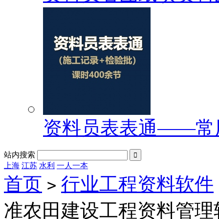
资料员表表通——常
站内搜索

上海
江苏
水利
一人一本
首页
行业工程资料软件
>
准农田建设工程资料管理